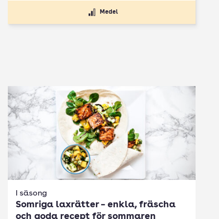
Medel
I säsong
Somriga laxrätter – enkla, fräscha
och goda recept för sommaren