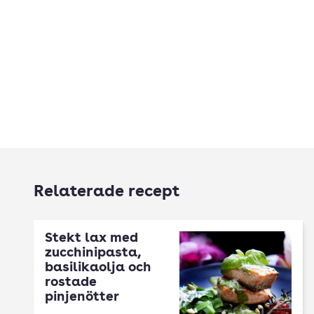
Relaterade recept
Stekt lax med
zucchinipasta,
basilikaolja och
rostade
pinjenötter