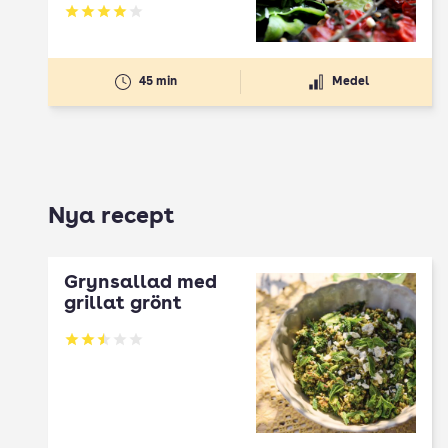
Betyg: 4 av 5
45 min
Medel
Nya recept
Grynsallad med
grillat grönt
Betyg: 2.5 av 5