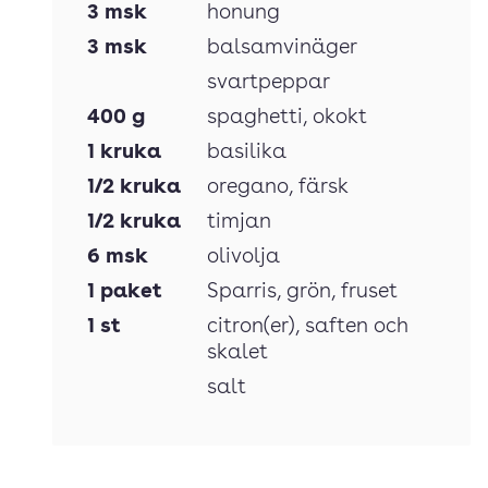
3
msk
honung
3
msk
balsamvinäger
svartpeppar
400
g
spaghetti
, okokt
1
kruka
basilika
1/2
kruka
oregano
, färsk
1/2
kruka
timjan
6
msk
olivolja
1
paket
Sparris
, grön, fruset
1
st
citron(er)
, saften och
skalet
salt