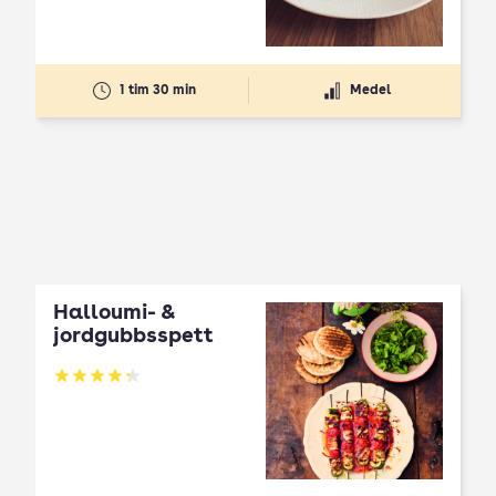
1 tim 30 min
Medel
Halloumi- &
jordgubbsspett
Betyg: 4.3 av 5