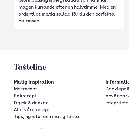
Glöm blaskig isbergssallad som lämnar
magen kurrande efter en halvtimme. Med en
ordentligt matig sallad får du den perfekta
balansen...
Tasteline startsida
Matig inspiration
Informatio
Matrecept
Cookiepol
Bakrecept
Användarv
Dryck & drinkar
Integritets
Alla våra recept
Tips, nyheter och matig fakta