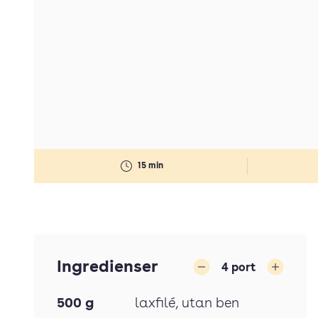
15 min
Ingredienser
4
port
Minska
Öka
500
g
laxfilé
, utan ben