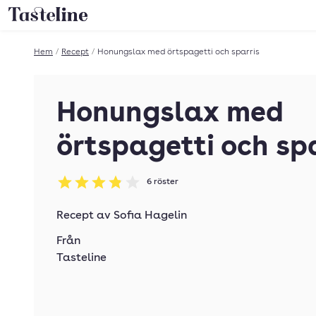
Till Tastelines startsida
Hem
/
Recept
/
Honungslax med örtspagetti och sparris
Honungslax med
örtspagetti och sp
6
röster
Betyg: 3.83 av 5
Recept av
Sofia Hagelin
Från
Tasteline