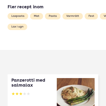
Fler recept inom
Laxpasta
Mat
Pasta
Varmrätt
Fest
V
Lax i ugn
Panzerotti med
salmalax
Betyg: 3 av 5