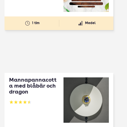
1 tim
Medel
Mannapannacott
a med blåbär och
dragon
Betyg: 4.5 av 5