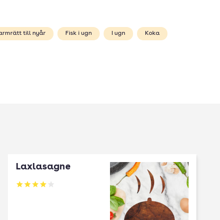
armrätt till nyår
Fisk i ugn
I ugn
Koka
Laxlasagne
Betyg: 4 av 5