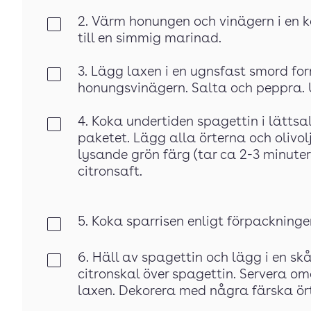
2. Värm honungen och vinägern i en k
Klar
till en simmig marinad.
3. Lägg laxen i en ugnsfast smord f
Klar
honungsvinägern. Salta och peppra. U
4. Koka undertiden spagettin i lättsa
Klar
paketet. Lägg alla örterna och olivolj
lysande grön färg (tar ca 2-3 minute
citronsaft.
5. Koka sparrisen enligt förpackninge
Klar
6. Häll av spagettin och lägg i en skål
Klar
citronskal över spagettin. Servera 
laxen. Dekorera med några färska ört