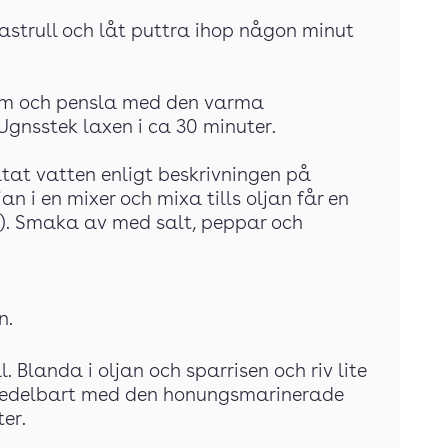
astrull och låt puttra ihop någon minut
orm och pensla med den varma
gnsstek laxen i ca 30 minuter.
ltat vatten enligt beskrivningen på
an i en mixer och mixa tills oljan får en
r). Smaka av med salt, peppar och
n.
. Blanda i oljan och sparrisen och riv lite
omedelbart med den honungsmarinerade
er.