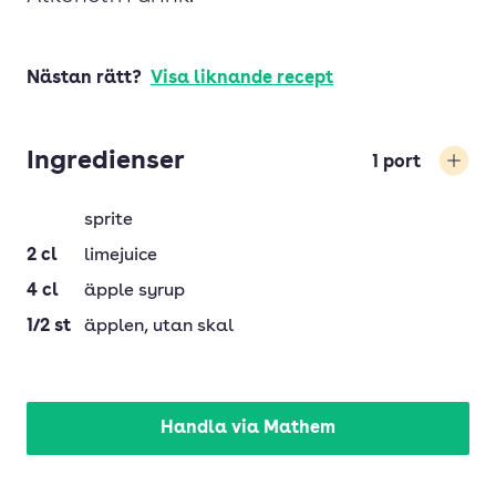
Nästan rätt?
Visa liknande recept
Ingredienser
1
port
Öka
sprite
2
cl
limejuice
4
cl
äpple syrup
1/2
st
äpplen
, utan skal
Handla via Mathem