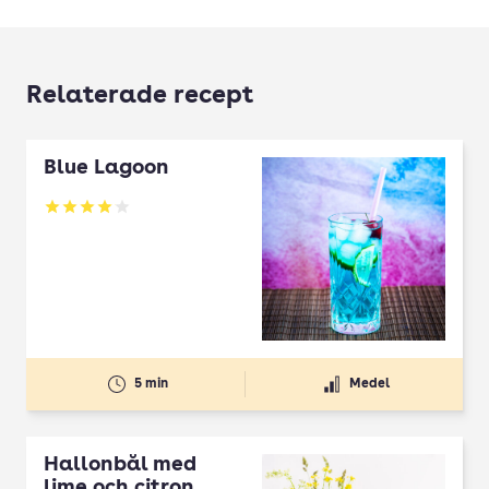
Relaterade recept
Blue Lagoon
Betyg: 4.02 av 5
5 min
Medel
Hallonbål med
lime och citron