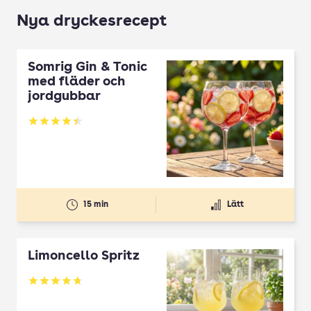
Nya dryckesrecept
Somrig Gin & Tonic
med fläder och
jordgubbar
Betyg: 4.45 av 5
15 min
Lätt
Limoncello Spritz
Betyg: 4.7 av 5