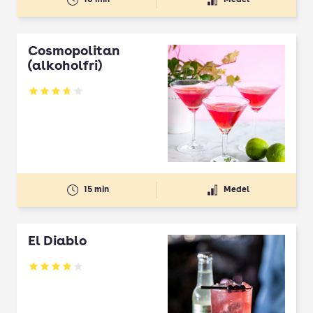
Cosmopolitan
(alkoholfri)
Betyg: 3.73 av 5
15 min
Medel
El Diablo
Betyg: 3.92 av 5