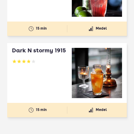
15 min
Medel
Dark N stormy 1915
Betyg: 3.9 av 5
15 min
Medel