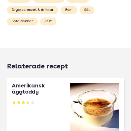
Dryckesrecept & drinkar
Rom
Söt
Söta drinkar
Fest
Relaterade recept
Amerikansk
äggtoddy
Betyg: 3.56 av 5