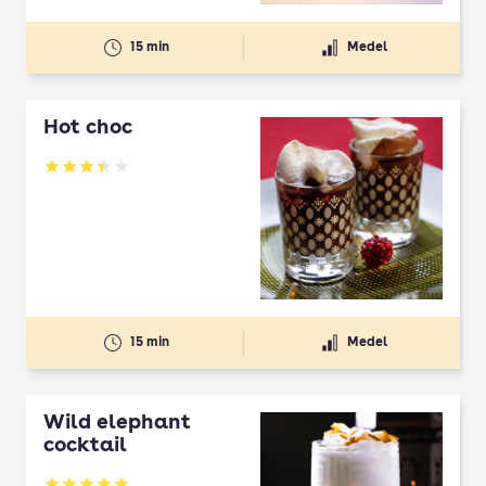
15 min
Medel
Hot choc
Betyg: 3.44 av 5
15 min
Medel
Wild elephant
cocktail