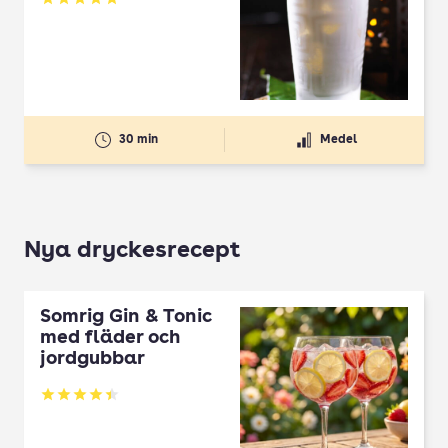
Betyg: 5 av 5
30 min
Medel
Nya dryckesrecept
Somrig Gin & Tonic
med fläder och
jordgubbar
Betyg: 4.45 av 5