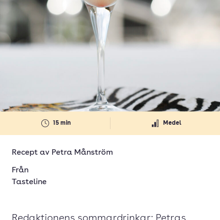
15 min
Medel
Recept av
Petra Månström
Från
Tasteline
Redaktionens sommardrinkar: Petras