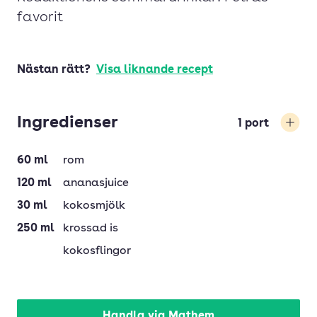
favorit
Nästan rätt?
Visa liknande recept
Ingredienser
1
port
Öka
60
ml
rom
120
ml
ananasjuice
30
ml
kokosmjölk
250
ml
krossad is
kokosflingor
Handla via Mathem