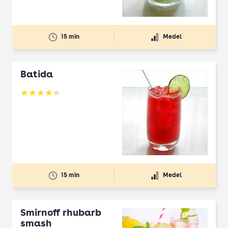
15 min
Medel
Batida
Betyg: 4.42 av 5
15 min
Medel
Smirnoff rhubarb
smash