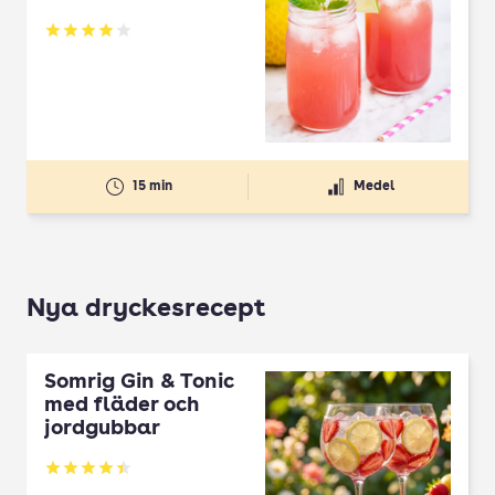
Betyg: 3.95 av 5
15 min
Medel
Nya dryckesrecept
Somrig Gin & Tonic
med fläder och
jordgubbar
Betyg: 4.45 av 5