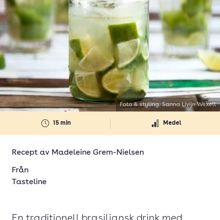
Foto & styling: Sanna Livijn Wexell
15 min
Medel
Recept av
Madeleine Grem-Nielsen
Från
Tasteline
En traditionell brasiliansk drink med