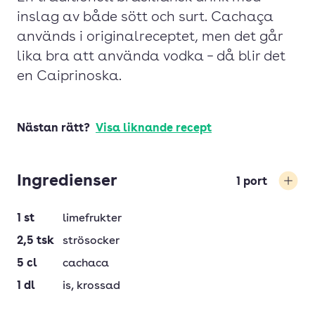
inslag av både sött och surt. Cachaça
används i originalreceptet, men det går
lika bra att använda vodka – då blir det
en Caiprinoska.
Nästan rätt?
Visa liknande recept
Ingredienser
1
port
Öka
1
st
limefrukter
2,5
tsk
strösocker
5
cl
cachaca
1
dl
is
, krossad