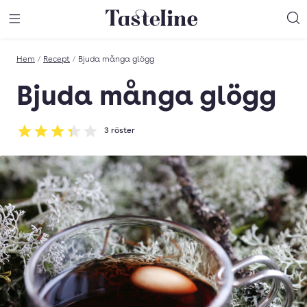
Till Tastelines startsida
äng meny
Öppna meny
Sö
Hem
/
Recept
/
Bjuda många glögg
Bjuda många glögg
3
röster
Betyg: 3.33 av 5