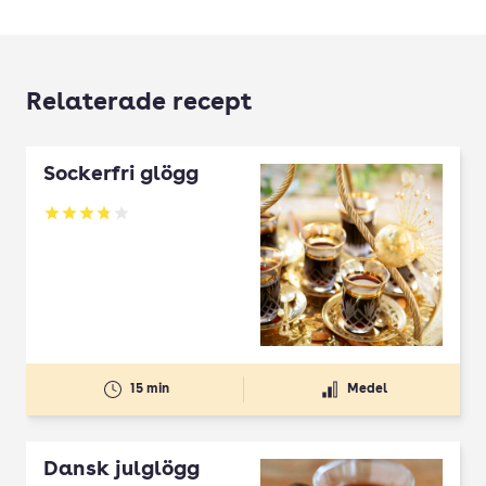
Relaterade recept
Sockerfri glögg
Betyg: 3.81 av 5
15 min
Medel
Dansk julglögg