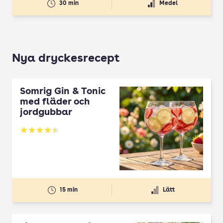
30 min
Medel
Nya dryckesrecept
Somrig Gin & Tonic
med fläder och
jordgubbar
Betyg: 4.45 av 5
15 min
Lätt