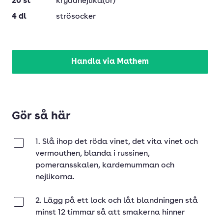
20
st
kryddnejlika(or)
4
dl
strösocker
Handla via Mathem
Gör så här
1. Slå ihop det röda vinet, det vita vinet och
Klar
vermouthen, blanda i russinen,
pomeransskalen, kardemumman och
nejlikorna.
2. Lägg på ett lock och låt blandningen stå
Klar
minst 12 timmar så att smakerna hinner