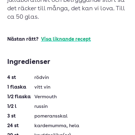
jullaboratoriet och betryggande stort så
det räcker till många, det kan vi lova. Till
ca 50 glas.
Nästan rätt?
Visa liknande recept
Ingredienser
4
st
rödvin
1
flaska
vitt vin
1/2
flaska
Vermouth
1/2
l
russin
3
st
pomeransskal
24
st
kardemumma
, hela