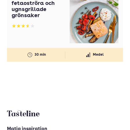
fetaoströra och
ugnsgrillade
grönsaker
Betyg: 3.63 av 5
30 min
Medel
Tasteline startsida
Matig inspiration