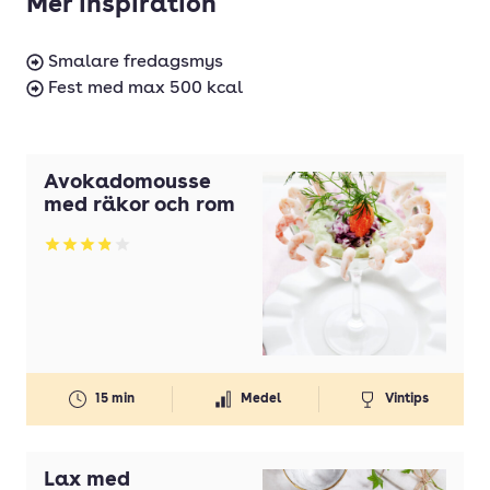
Mer inspiration
Smalare fredagsmys
Fest med max 500 kcal
Avokadomousse
med räkor och rom
Betyg: 3.89 av 5
15 min
Medel
Vintips
Lax med