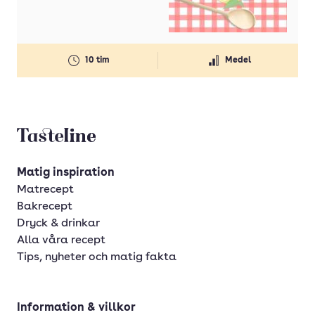
Gul lök(ar)
Gurka
10 tim
Medel
Honung
Ingefära
Koriander
Tasteline startsida
Kyckling
Lax
Matig inspiration
Matrecept
Lime
Bakrecept
Margarin
Dryck & drinkar
Alla våra recept
Mjölk
Tips, nyheter och matig fakta
Morötter
Nötkött
Information & villkor