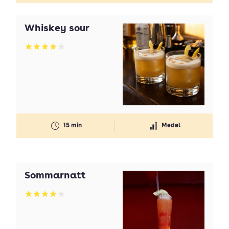
Whiskey sour
Betyg: 3.86 av 5
15 min
Medel
Sommarnatt
Betyg: 4.05 av 5