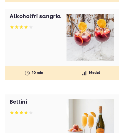
Alkoholfri sangria
Betyg: 3.84 av 5
10 min
Medel
Bellini
Betyg: 3.7 av 5