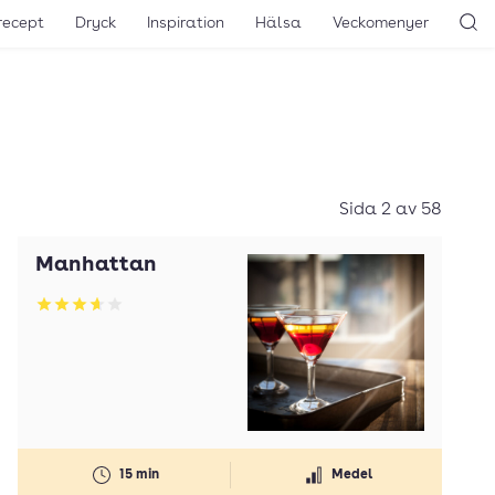
recept
Dryck
Inspiration
Hälsa
Veckomenyer
Sö
Sida 2 av 58
Manhattan
Betyg: 3.65 av 5
15 min
Medel