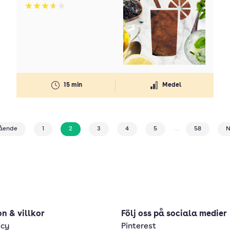
Betyg: 3.67 av 5
15 min
Medel
...
gående
1
2
3
4
5
58
N
n & villkor
Följ oss på sociala medier
icy
Pinterest