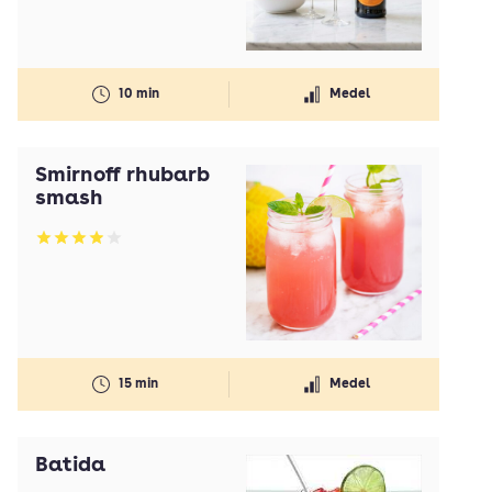
10 min
Medel
Smirnoff rhubarb
smash
Betyg: 3.95 av 5
15 min
Medel
Batida