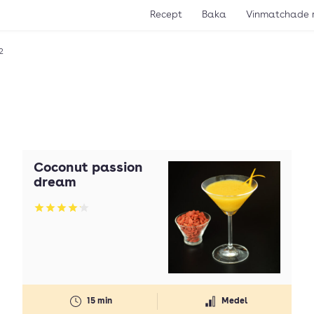
Recept
Baka
Vinmatchade 
2
Coconut passion
dream
Betyg: 4.12 av 5
15 min
Medel