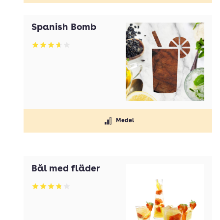
Spanish Bomb
Betyg: 3.67 av 5
Medel
Bål med fläder
Betyg: 3.83 av 5