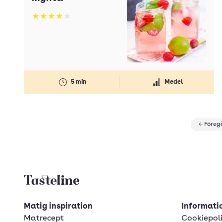
Betyg: 3.86 av 5
5 min
Medel
← Före
Tasteline startsida
Matig inspiration
Informatio
Matrecept
Cookiepol