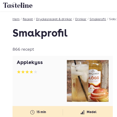
Till Tastelines startsida
Hem
/
Recept
/
Dryckesrecept & drinkar
/
Drinkar
/
Smakprofil
/
Sida 
Smakprofil
866 recept
Äpplekyss
Betyg: 3.89 av 5
15 min
Medel