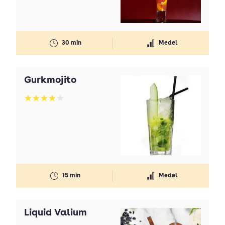
30 min
Medel
Gurkmojito
Betyg: 3.89 av 5
15 min
Medel
Liquid Valium