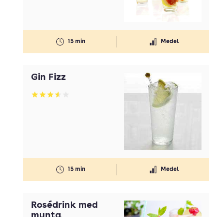
15 min
Medel
Gin Fizz
Betyg: 3.61 av 5
15 min
Medel
Rosédrink med
mynta