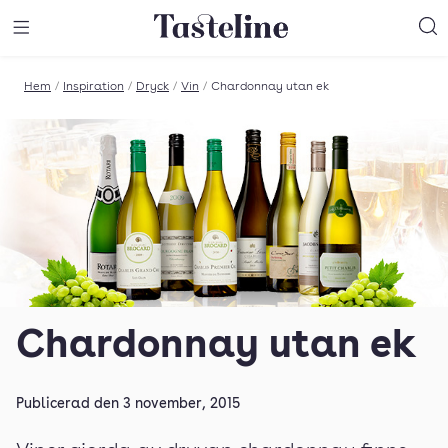
Till Tastelines startsida
äng meny
Öppna meny
Sö
Hem
/
Inspiration
/
Dryck
/
Vin
/
Chardonnay utan ek
Chardonnay utan ek
Publicerad den
3 november, 2015