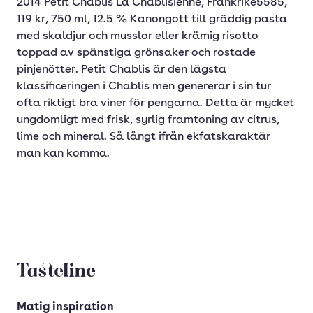
2014 Petit Chablis La Chablisienne, Frankrike5585,
119 kr, 750 ml, 12.5 % Kanongott till gräddig pasta
med skaldjur och musslor eller krämig risotto
toppad av spänstiga grönsaker och rostade
pinjenötter. Petit Chablis är den lägsta
klassificeringen i Chablis men genererar i sin tur
ofta riktigt bra viner för pengarna. Detta är mycket
ungdomligt med frisk, syrlig framtoning av citrus,
lime och mineral. Så långt ifrån ekfatskaraktär
man kan komma.
Tasteline startsida
Matig inspiration