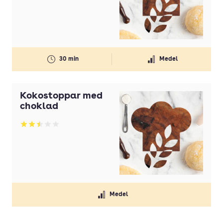
30 min
Medel
Kokostoppar med
choklad
Betyg: 2.5 av 5
Medel