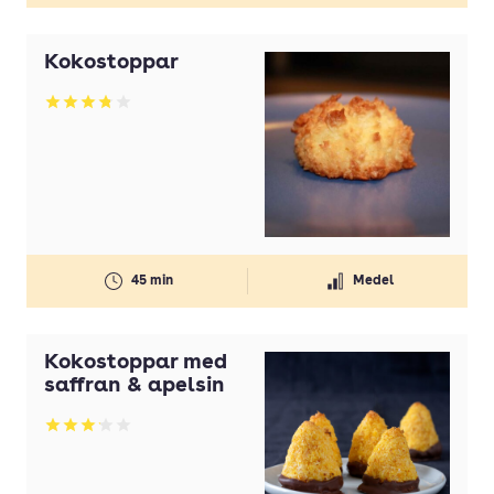
Kokostoppar
Betyg: 3.78 av 5
45 min
Medel
Kokostoppar med
saffran & apelsin
Betyg: 3.11 av 5