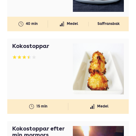
40 min
Medel
Saffransbak
Kokostoppar
Betyg: 3.5 av 5
15 min
Medel
Kokostoppar efter
min mormors