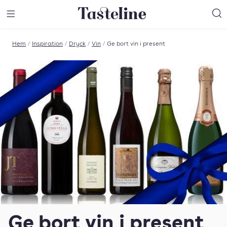
Till Tastelines startsida
äng meny
Öppna meny
Sö
Hem
/
Inspiration
/
Dryck
/
Vin
/
Ge bort vin i present
Ge bort vin i present