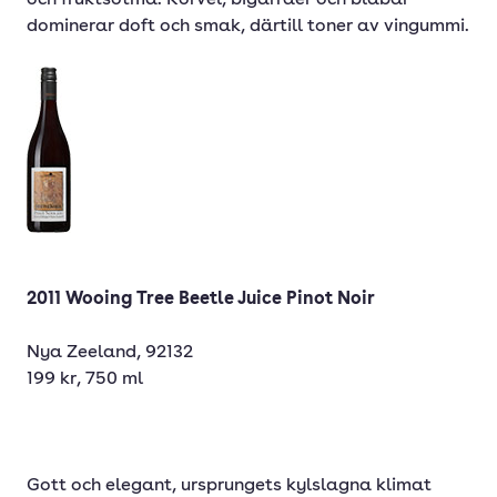
och fruktsötma. Körvel, bigarråer och blåbär
dominerar doft och smak, därtill toner av vingummi.
2011 Wooing Tree Beetle Juice Pinot Noir
Nya Zeeland, 92132
199 kr, 750 ml
Gott och elegant, ursprungets kylslagna klimat