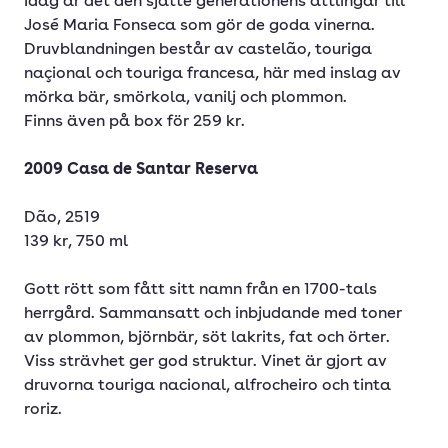
Idag är det den sjätte generationens ättlingar till
José Maria Fonseca som gör de goda vinerna.
Druvblandningen består av castelão, touriga
naçional och touriga francesa, här med inslag av
mörka bär, smörkola, vanilj och plommon.
Finns även på box för 259 kr.
2009 Casa de Santar Reserva
Dão, 2519
139 kr, 750 ml
Gott rött som fått sitt namn från en 1700-tals
herrgård. Sammansatt och inbjudande med toner
av plommon, björnbär, söt lakrits, fat och örter.
Viss strävhet ger god struktur. Vinet är gjort av
druvorna touriga nacional, alfrocheiro och tinta
roriz.