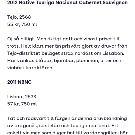
2012 Native Touriga Nacional Cabernet Sauvignon
Tejo, 2568
55 kr, 750 ml
Oj så billigt. Men riktigt gott och vinöst priset till
trots. Helt klart mer än prisvärt gjort av druvor från
Tejo-distriktet beläget strax nordöst om Lissabon.
Här vankas blåbär, björnbär, plommon, örter och
vinbär i karaktären.
2011 NBNC
Lisboa, 2533
57 kr, 750 ml
Tät och rödsvart till färgen är denna druvblandning
av aragonês, castelão och touriga nacional. Ett
enkelt vin men som duger fint till vardagsgrillen, här