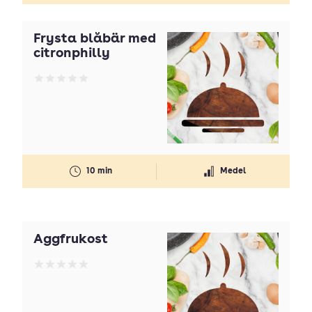
Frysta blåbär med
citronphilly
Betyg: 0 av 5
10 min
Medel
Äggfrukost
Betyg: 0 av 5