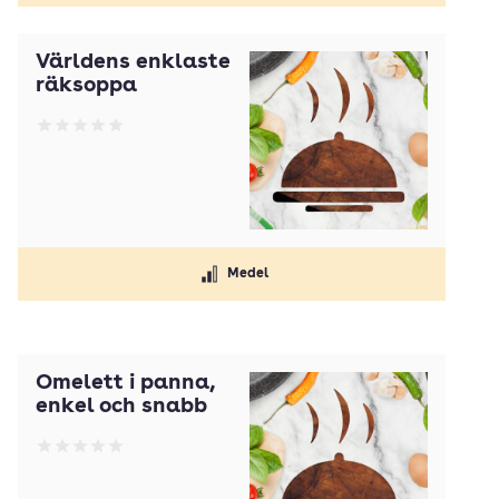
Världens enklaste
räksoppa
Betyg: 0 av 5
Medel
Omelett i panna,
enkel och snabb
Betyg: 0 av 5