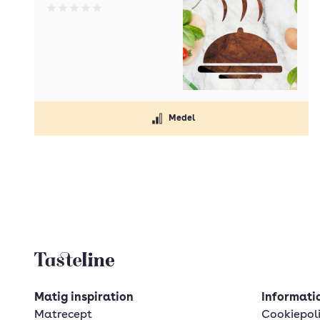
Betyg: 0 av 5
Medel
Tasteline startsida
Matig inspiration
Informatio
Matrecept
Cookiepol